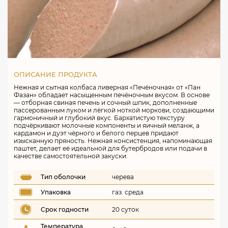
ОПИСАНИЕ ПРОДУКТА
Нежная и сытная колбаса ливерная «Печёночная» от «Пан
Фазан» обладает насыщенным печёночным вкусом. В основе
— отборная свиная печень и сочный шпик, дополненные
пассерованным луком и лёгкой ноткой моркови, создающими
гармоничный и глубокий вкус. Бархатистую текстуру
подчёркивают молочные компоненты и яичный меланж, а
кардамон и дуэт чёрного и белого перцев придают
изысканную пряность. Нежная консистенция, напоминающая
паштет, делает её идеальной для бутербродов или подачи в
качестве самостоятельной закуски.
Тип оболочки
черева
Упаковка
газ. среда
Срок годности
20 суток
Температура