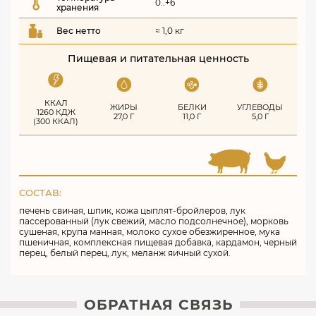
0..+6
хранения
Вес нетто
≈ 1,0 кг
Пищевая и питательная ценность
ККАЛ
ЖИРЫ
БЕЛКИ
УГЛЕВОДЫ
1260 КДЖ
27,0 Г
11,0 Г
5,0 Г
(300 ККАЛ)
СОСТАВ:
печень свиная, шпик, кожа цыплят-бройлеров, лук
пассерованный (лук свежий, масло подсолнечное), морковь
сушеная, крупа манная, молоко сухое обезжиренное, мука
пшеничная, комплексная пищевая добавка, кардамон, черный
перец, белый перец, лук, меланж яичный сухой.
ОБРАТНАЯ СВЯЗЬ